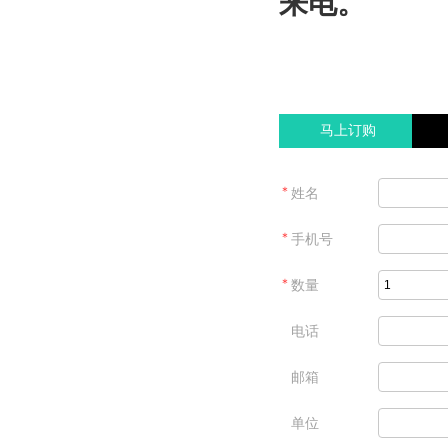
来电。
马上订购
＊
姓名
＊
手机号
＊
数量
电话
邮箱
单位