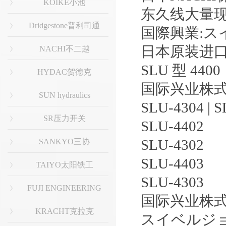
KOIKE小池
东久线大量
Dridgestone普利司通
国際興業:スイ
日本原装进
NACHI不二越
SLU 型 4400
HYDAC贺德克
国际兴业株式会
SUN hydraulics
SLU-4304 | S
SR压力开关
SLU-4402
SLU-4302
SANKYO三协
SLU-4403
TAIYO太阳铁工
SLU-4303
FUJI ENGINEERING
国际兴业株
KRACHT克拉克
スイベルジョイン