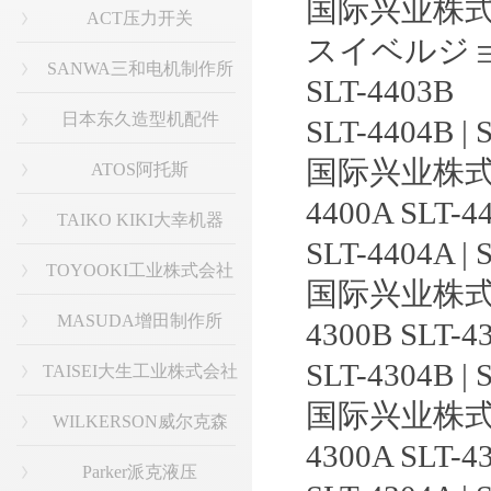
国际兴业株
ACT压力开关
スイベルジョイン
SANWA三和电机制作所
SLT-4403B
日本东久造型机配件
SLT-4404B | 
国际兴业株式
ATOS阿托斯
4400A SLT-4
TAIKO KIKI大幸机器
SLT-4404A | 
TOYOOKI工业株式会社
国际兴业株式
MASUDA增田制作所
4300B SLT-4
SLT-4304B | 
TAISEI大生工业株式会社
国际兴业株式
WILKERSON威尔克森
4300A SLT-4
Parker派克液压