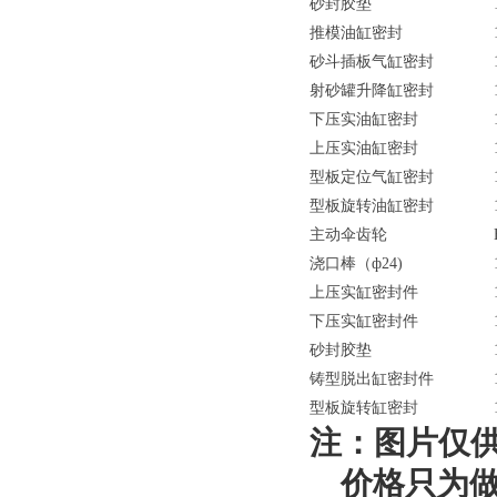
砂封胶垫
推模油缸密封
砂斗插板气缸密封
射砂罐升降缸密封
下压实油缸密封
上压实油缸密封
型板定位气缸密封
型板旋转油缸密封
主动伞齿轮
浇口棒（ф24)
上压实缸密封件
下压实缸密封件
砂封胶垫
铸型脱出缸密封件
型板旋转缸密封
注：图片仅
价格只为做