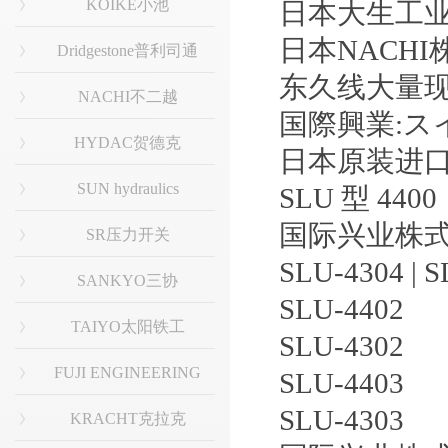
KOIKE小池
日本大生工
日本NACH
Dridgestone普利司通
东久线大量
NACHI不二越
国際興業:スイ
HYDAC贺德克
日本原装进
SUN hydraulics
SLU 型 4400
国际兴业株式会
SR压力开关
SLU-4304 | S
SANKYO三协
SLU-4402
TAIYO太阳铁工
SLU-4302
FUJI ENGINEERING
SLU-4403
SLU-4303
KRACHT克拉克