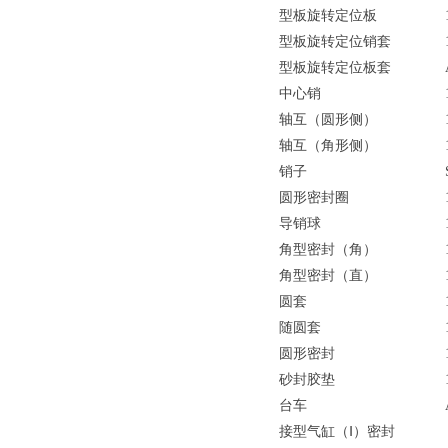
型板旋转定位板
型板旋转定位销套
型板旋转定位板套
中心销
轴互（圆形侧）
轴互（角形侧）
销子
圆形密封圈
导销球
角型密封（角）
角型密封（直）
圆套
随圆套
圆形密封
砂封胶垫
台车
接型气缸（Ⅰ）密封