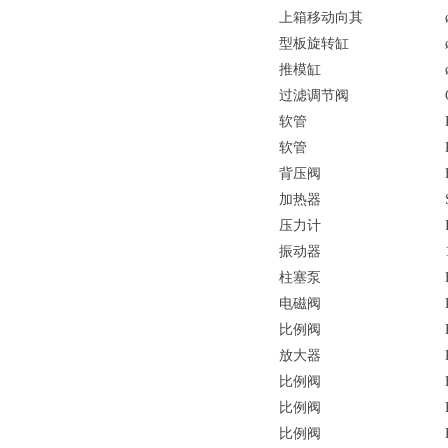
上箱移动向其
型板旋转缸
推模缸
过滤调节阀
软管
软管
背压阀
加热器
压力计
振动器
柱塞泵
电磁阀
比例阀
放大器
比例阀
比例阀
比例阀