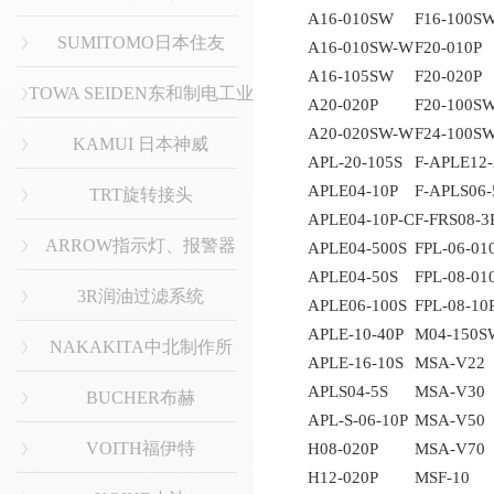
A16-010SW
F16-100S
SUMITOMO日本住友
A16-010SW-W
F20-010P
A16-105SW
F20-020P
TOWA SEIDEN东和制电工业
A20-020P
F20-100S
A20-020SW-W
F24-100S
KAMUI 日本神威
APL-20-105S
F-APLE12-
APLE04-10P
F-APLS06-
TRT旋转接头
APLE04-10P-C
F-FRS08-3
ARROW指示灯、报警器
APLE04-500S
FPL-06-01
APLE04-50S
FPL-08-01
3R润油过滤系统
APLE06-100S
FPL-08-10
APLE-10-40P
M04-150S
NAKAKITA中北制作所
APLE-16-10S
MSA-V22
APLS04-5S
MSA-V30
BUCHER布赫
APL-S-06-10P
MSA-V50
VOITH福伊特
H08-020P
MSA-V70
H12-020P
MSF-10