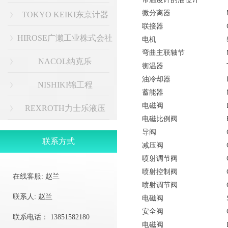
微分离器
TOKYO KEIKI东京计器
联接器
HIROSE广濑工业株式会社
电机
弯曲主联轴节
NACOL纳克乐
衡温器
油冷却器
NISHIKI锦工程
蓄能器
电磁阀
REXROTH力士乐液压
电磁比例阀
导阀
联系方式
减压阀
喷射调节阀
喷射控制阀
在线客服:
赵兰
喷射调节阀
联系人:
赵兰
电磁阀
安全阀
联系电话：
13851582180
电磁阀