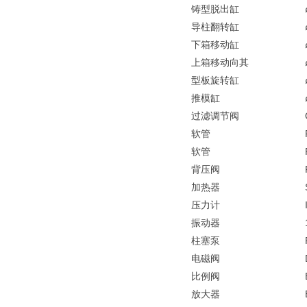
铸型脱出缸
导柱翻转缸
下箱移动缸
上箱移动向其
型板旋转缸
推模缸
过滤调节阀
软管
软管
背压阀
加热器
压力计
振动器
柱塞泵
电磁阀
比例阀
放大器