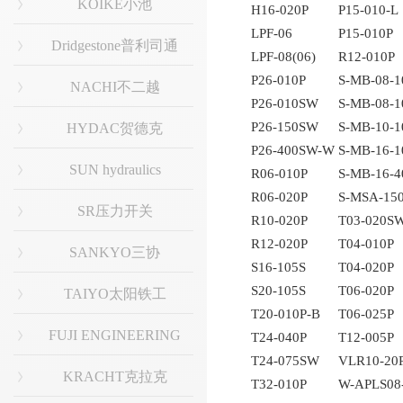
KOIKE小池
H16-020P
P15-010-L
LPF-06
P15-010P
Dridgestone普利司通
LPF-08(06)
R12-010P
P26-010P
S-MB-08-1
NACHI不二越
P26-010SW
S-MB-08-1
P26-150SW
S-MB-10-1
HYDAC贺德克
P26-400SW-W
S-MB-16-1
SUN hydraulics
R06-010P
S-MB-16-4
R06-020P
S-MSA-15
SR压力开关
R10-020P
T03-020S
R12-020P
T04-010P
SANKYO三协
S16-105S
T04-020P
S20-105S
T06-020P
TAIYO太阳铁工
T20-010P-B
T06-025P
FUJI ENGINEERING
T24-040P
T12-005P
T24-075SW
VLR10-20
KRACHT克拉克
T32-010P
W-APLS08