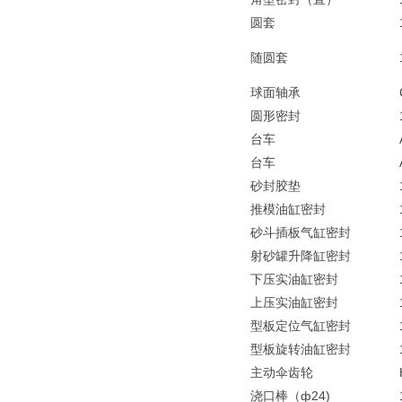
圆套
随圆套
球面轴承
圆形密封
台车
台车
砂封胶垫
推模油缸密封
砂斗插板气缸密封
射砂罐升降缸密封
下压实油缸密封
上压实油缸密封
型板定位气缸密封
型板旋转油缸密封
主动伞齿轮
浇口棒（ф24)